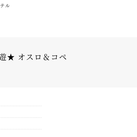
ホテル
遊★ オスロ＆コペ