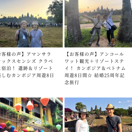
お客様の声】アマンサラ
【お客様の声】アンコール
シックスセンシズ クラベ
ワット観光＋リゾートステ
に宿泊！ 遺跡＆リゾート
イ！ カンボジア＆ベトナム
楽しむカンボジア周遊8日
周遊8日間☆ 結婚25周年記
念旅行