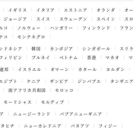
イギリス
イタリア
エストニア
オランダ
オ
ジョージア
スイス
スウェーデン
スペイン
ス
ルコ
ノルウェー
ハンガリー
フィンランド
フラ
ナコ
モンテネグロ
ンドネシア
韓国
カンボジア
シンガポール
スリ
フィリピン
ブルネイ
ベトナム
香港
マカオ
連邦
イスラエル
オマーン
カタール
ヨルダン
エジプト
ケニア
ザンビア
ジンバブエ
タンザニ
南アフリカ共和国
モロッコ
モーリシャス
モルディブ
ア
ニュージーランド
パプアニューギニア
タヒチ
ニューカレドニア
バヌアツ
フィジー