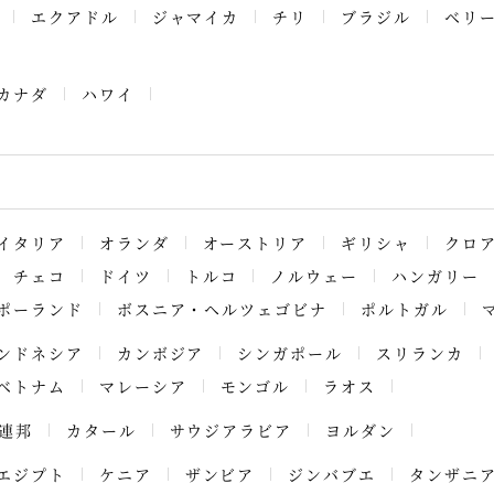
エクアドル
ジャマイカ
チリ
ブラジル
ベリ
カナダ
ハワイ
イタリア
オランダ
オーストリア
ギリシャ
クロ
チェコ
ドイツ
トルコ
ノルウェー
ハンガリー
ポーランド
ボスニア・ヘルツェゴビナ
ポルトガル
ンドネシア
カンボジア
シンガポール
スリランカ
ベトナム
マレーシア
モンゴル
ラオス
連邦
カタール
サウジアラビア
ヨルダン
エジプト
ケニア
ザンビア
ジンバブエ
タンザニ