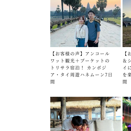
【お客様の声】アンコール
【
ワット観光＋プーケットの
＆
トリサラ宿泊！ カンボジ
イ
ア・タイ周遊ハネムーン7日
を
間
間