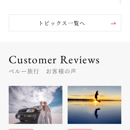
チチカカ湖への玄関口・プーノへ出かけま
トピックス一覧へ
せんか（ペルー）
ペルー満喫のために ～高山病にならない
Customer Reviews
工夫～
ペルー旅行 お客様の声