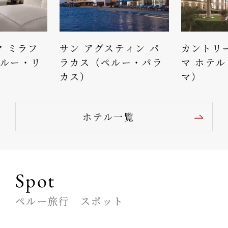
マ ミラフ
サン アグスティン パ
カントリー
ルー・リ
ラカス（ペルー・パラ
マ ホテ
カス）
マ）
ホテル一覧
Spot
ペルー旅行 スポット