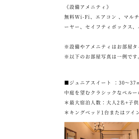
《設備アメニティ》
無料Wi-Fi、エアコン 、マ
ーヤー、セイフティボックス、
※設備やアメニティはお部屋タ
※以下のお部屋写真は一例です
■ジュニアスイート ：30～37
中庭を望むクラシックなペルー
＊最大宿泊人数：大人2名+子供
＊キングベッド1台またはツイ