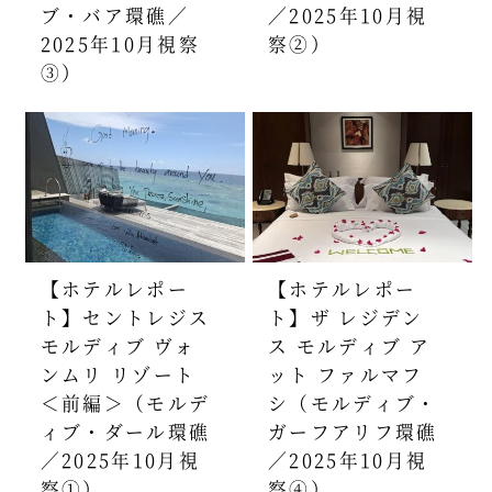
ブ・バア環礁／
／2025年10月視
2025年10月視察
察②）
③）
【ホテルレポー
【ホテルレポー
ト】セントレジス
ト】ザ レジデン
モルディブ ヴォ
ス モルディブ ア
ンムリ リゾート
ット ファルマフ
＜前編＞（モルデ
シ（モルディブ・
ィブ・ダール環礁
ガーフアリフ環礁
／2025年10月視
／2025年10月視
察①）
察④）