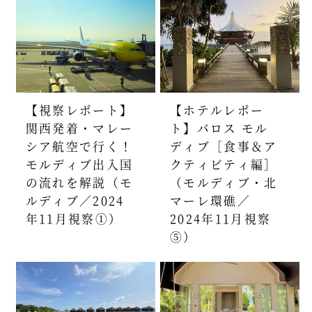
【視察レポート】
【ホテルレポー
関西発着・マレー
ト】バロス モル
シア航空で行く！
ディブ［食事＆ア
モルディブ出入国
クティビティ編］
の流れを解説（モ
（モルディブ・北
ルディブ／2024
マーレ環礁／
年11月視察①）
2024年11月視察
⑤）