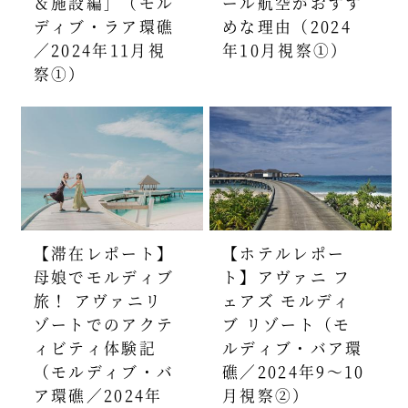
＆施設編］（モル
ール航空がおすす
ディブ・ラア環礁
めな理由（2024
／2024年11月視
年10月視察①）
察①）
【滞在レポート】
【ホテルレポー
母娘でモルディブ
ト】アヴァニ フ
旅！ アヴァニリ
ェアズ モルディ
ゾートでのアクテ
ブ リゾート（モ
ィビティ体験記
ルディブ・バア環
（モルディブ・バ
礁／2024年9～10
ア環礁／2024年
月視察②）