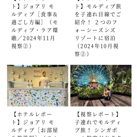
ト】ジョアリ モ
ト】モルディブ旅
ルディブ［食事＆
を子連れ目線でご
過ごし方編］（モ
紹介！ ２つのフ
ルディブ・ラア環
ォーシーズンズ
礁／2024年11月
リゾートに宿泊
視察②）
（2024年10月視
察②）
【ホテルレポー
【視察レポート】
ト】ジョアリ モ
子連れでモルディ
ルディブ［お部屋
ブ旅！ シンガポ