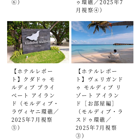
⑥）
ゥ環礁／2025年7
月視察④）
【ホテルレポー
【ホテルレポー
ト】クダドゥ モ
ト】ヴェリガンド
ルディブ プライ
ゥ モルディブ リ
ベート アイラン
ゾート アイラン
ド（モルディブ・
ド［お部屋編］
ラヴィヤニ環礁／
（モルディブ・ラ
2025年7月視察
スドゥ環礁／
⑤）
2025年7月視察
③）