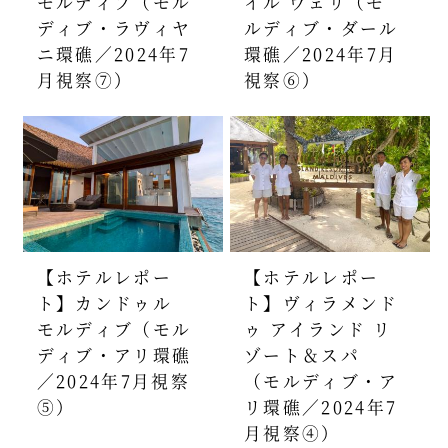
モルディブ（モル
イル ヴェリ（モ
ディブ・ラヴィヤ
ルディブ・ダール
ニ環礁／2024年7
環礁／2024年7月
月視察⑦）
視察⑥）
【ホテルレポー
【ホテルレポー
ト】カンドゥル
ト】ヴィラメンド
モルディブ（モル
ゥ アイランド リ
ディブ・アリ環礁
ゾート＆スパ
／2024年7月視察
（モルディブ・ア
⑤）
リ環礁／2024年7
月視察④）