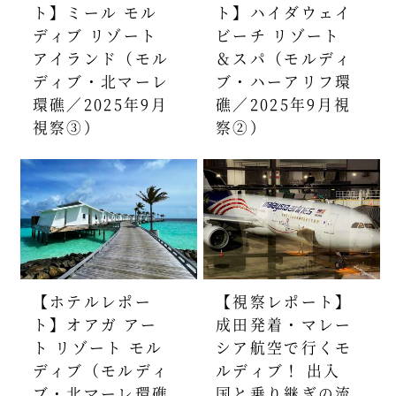
ト】ミール モル
ト】ハイダウェイ
ディブ リゾート
ビーチ リゾート
アイランド（モル
＆スパ（モルディ
ディブ・北マーレ
ブ・ハーアリフ環
環礁／2025年9月
礁／2025年9月視
視察③）
察②）
【ホテルレポー
【視察レポート】
ト】オアガ アー
成田発着・マレー
ト リゾート モル
シア航空で行くモ
ディブ（モルディ
ルディブ！ 出入
ブ・北マーレ環礁
国と乗り継ぎの流