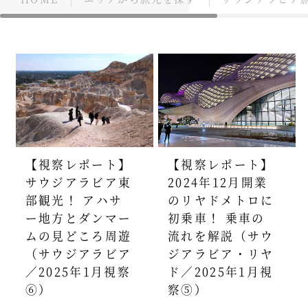
【視察レポート】
【視察レポート】
サウジアラビア東
2024年12月開業
部観光！ アハサ
のリヤドメトロに
ー地方とダンマー
初乗車！ 乗車の
ムの見どころ周遊
流れを解説（サウ
（サウジアラビア
ジアラビア・リヤ
／2025年1月視察
ド／2025年1月視
⑥）
察⑤）