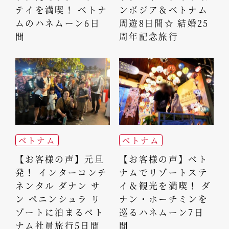
テイを満喫！ ベトナ
ンボジア＆ベトナム
ムのハネムーン6日
周遊8日間☆ 結婚25
間
周年記念旅行
ベトナム
ベトナム
【お客様の声】元旦
【お客様の声】ベト
発！ インターコンチ
ナムでリゾートステ
ネンタル ダナン サ
イ＆観光を満喫！ ダ
ン ペニンシュラ リ
ナン・ホーチミンを
ゾートに泊まるベト
巡るハネムーン7日
ナム社員旅行5日間
間