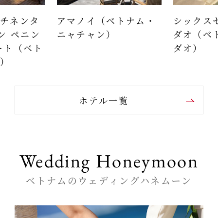
チネンタ
アマノイ（ベトナム・
シックス
ン ペニン
ニャチャン）
ダオ（ベ
ート（ベト
ダオ）
）
ホテル一覧
Wedding Honeymoon
ベトナムのウェディングハネムーン