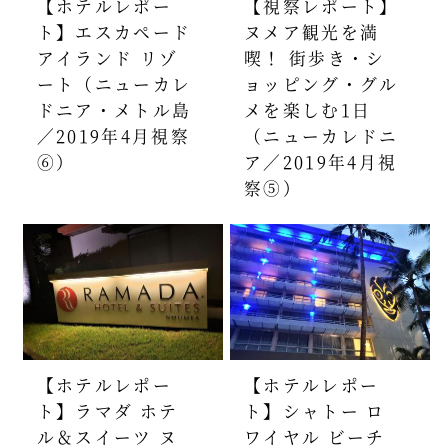
【ホテルレポー
【視察レポート】
ト】エスカペード
ヌメア観光を満
アイランド リゾ
喫！ 街歩き・シ
ート（ニューカレ
ョッピング・グル
ドニア・メトル島
メを楽しむ1日
／2019年4月視察
（ニューカレドニ
⑥）
ア／2019年4月視
察⑤）
【ホテルレポー
【ホテルレポー
ト】ラマダ ホテ
ト】シャトー ロ
ル＆スイーツ ヌ
ワイヤル ビーチ