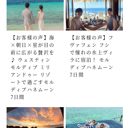
【お客様の声】海
【お客様の声】フ
×朝日×星が目の
ヴァフェン フシ
前に広がる贅沢を
で憧れの水上ヴィ
♪ ウェスティン
ラに宿泊！ モル
モルディブ ミリ
ディブハネムーン
アンドゥー リゾ
7日間
ートで過ごすモル
ディブハネムーン
7日間