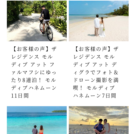
【お客様の声】ザ
【お客様の声】ザ
レジデンス モル
レジデンス モル
ディブ アット フ
ディブ アット デ
ァルマフシにゆっ
ィグラでフォト＆
たり8連泊！ モル
ドローン撮影を満
ディブハネムーン
喫！ モルディブ
11日間
ハネムーン7日間