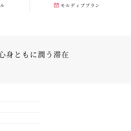
テル
モルディブプラン
心身ともに潤う滞在