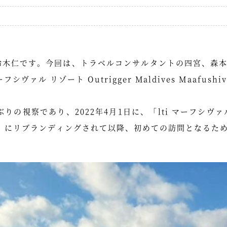
鈴木仁です。今回は、トラベルコンサルタントの四宮、森
ァル リゾート Outrigger Maldives Maafushi
りの視察であり、2022年4月1日に、「lti マーフシヴ
ト」にリブランディングされて以降、初めての訪問となるた