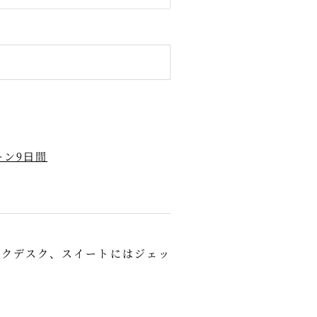
ン9⽇間
ークデスク、スイートにはジェッ