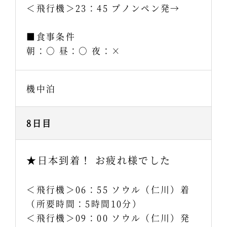
＜飛行機＞23：45 プノンペン発→
■食事条件
朝：○ 昼：○ 夜：×
機中泊
8日目
★日本到着！ お疲れ様でした
＜飛行機＞06：55 ソウル（仁川）着
（所要時間：5時間10分）
＜飛行機＞09：00 ソウル（仁川）発