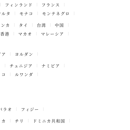
フィンランド
フランス
マルタ
モナコ
モンテネグロ
ランカ
タイ
台湾
中国
香港
マカオ
マレーシア
ビア
ヨルダン
ア
チュニジア
ナミビア
ッコ
ルワンダ
パラオ
フィジー
イカ
チリ
ドミニカ共和国