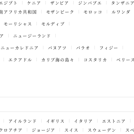
エジプト
ケニア
ザンビア
ジンバブエ
タンザニ
南アフリカ共和国
モザンビーク
モロッコ
ルワンダ
モーリシャス
モルディブ
ア
ニュージーランド
ニューカレドニア
バヌアツ
パラオ
フィジー
エクアドル
カリブ海の島々
コスタリカ
ベリー
アイルランド
イギリス
イタリア
エストニア
クロアチア
ジョージア
スイス
スウェーデン
ス