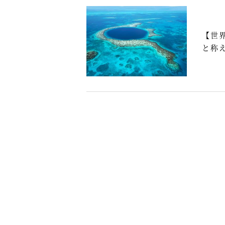
【世
と称