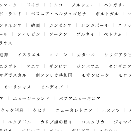
ンマーク
ドイツ
トルコ
ノルウェー
ハンガリー
ポーランド
ボスニア・ヘルツェゴビナ
ポルトガル
ンドネシア
韓国
カンボジア
シンガポール
スリ
ール
フィリピン
ブータン
ブルネイ
ベトナム
ラオス
連邦
イスラエル
オマーン
カタール
サウジアラ
エジプト
ケニア
ザンビア
ジンバブエ
タンザニ
マダガスカル
南アフリカ共和国
モザンビーク
モロ
モーリシャス
モルディブ
ア
ニュージーランド
パプアニューギニア
クック諸島
タヒチ
ニューカレドニア
バヌアツ
エクアドル
カリブ海の島々
コスタリカ
ジャマ
ラジル
ベリーズ
ペルー
ボリビア
メキシコ