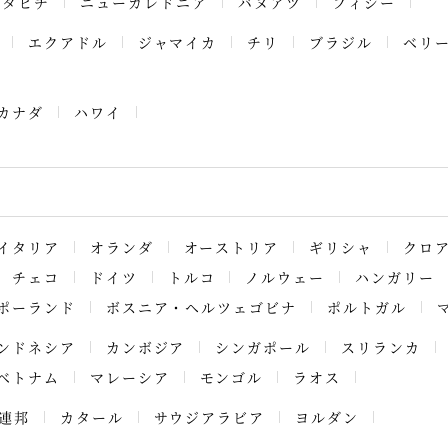
タヒチ
ニューカレドニア
バヌアツ
フィジー
エクアドル
ジャマイカ
チリ
ブラジル
ベリ
カナダ
ハワイ
イタリア
オランダ
オーストリア
ギリシャ
クロ
チェコ
ドイツ
トルコ
ノルウェー
ハンガリー
ポーランド
ボスニア・ヘルツェゴビナ
ポルトガル
ンドネシア
カンボジア
シンガポール
スリランカ
ベトナム
マレーシア
モンゴル
ラオス
連邦
カタール
サウジアラビア
ヨルダン