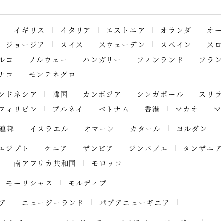
イギリス
イタリア
エストニア
オランダ
オ
ジョージア
スイス
スウェーデン
スペイン
ス
ルコ
ノルウェー
ハンガリー
フィンランド
フラ
ナコ
モンテネグロ
ンドネシア
韓国
カンボジア
シンガポール
スリ
フィリピン
ブルネイ
ベトナム
香港
マカオ
連邦
イスラエル
オマーン
カタール
ヨルダン
エジプト
ケニア
ザンビア
ジンバブエ
タンザニ
南アフリカ共和国
モロッコ
モーリシャス
モルディブ
ア
ニュージーランド
パプアニューギニア