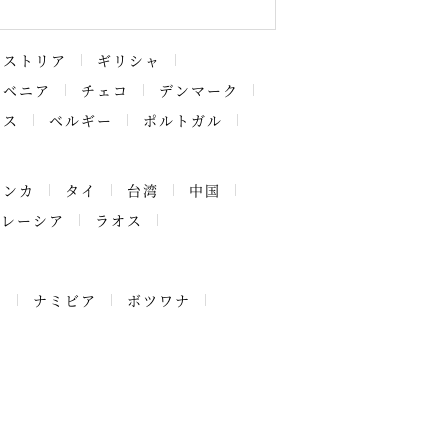
ーストリア
ギリシャ
ロベニア
チェコ
デンマーク
ンス
ベルギー
ポルトガル
ランカ
タイ
台湾
中国
マレーシア
ラオス
ア
ナミビア
ボツワナ