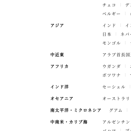
チェコ
デ
ベルギー
アジア
インド
イ
日本
ネパ
モンゴル
中近東
アラブ首長国
アフリカ
ウガンダ
ボツワナ
インド洋
セーシェル
オセアニア
オーストラリ
南太平洋・ミクロネシア
グアム
中南米・カリブ海
アルゼンチン
バハマ
ブ