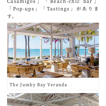
Casamigos」「Beach-chic bar」
「Pop-ups」「Tastings」がありま
す。
The Jumby Bay Veranda