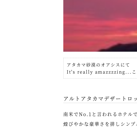
アタカマ砂漠のオアシスにて
It's really amazzzzin
アルトアタカマデザートロ
南米でNo.1と言われるホテ
煌びやかな豪華さを排しシンプ