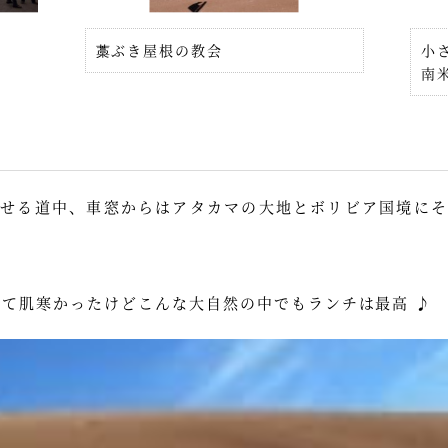
藁ぶき屋根の教会
小
南
】
らせる道中、車窓からはアタカマの大地とボリビア国境にそ
って肌寒かったけどこんな大自然の中でもランチは最高 ♪