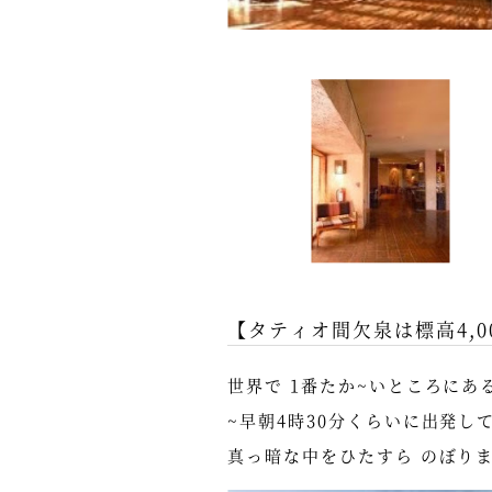
【タティオ間欠泉は標高4,0
世界で 1番たか~いところにあ
~早朝4時30分くらいに出発し
真っ暗な中をひたすら のぼります