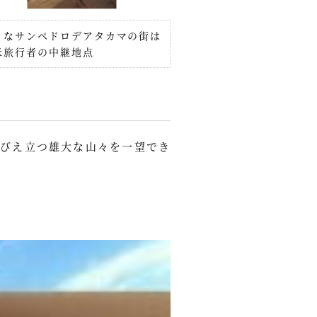
さなサンペドロデアタカマの街は
米旅行者の中継地点
びえ立つ雄大な山々を一望でき