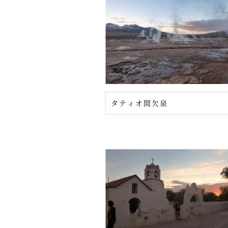
タティオ間欠泉