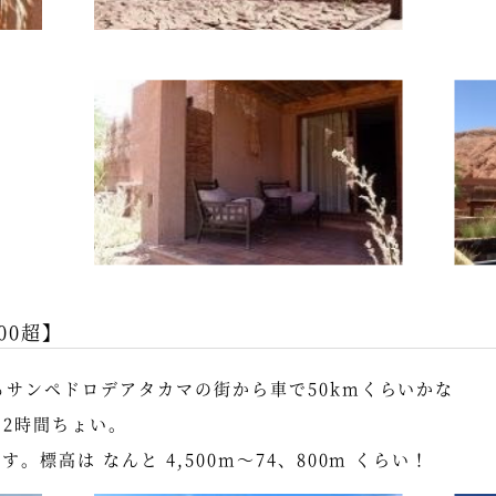
00超】
るサンペドロデアタカマの街から車で50kmくらいかな
て2時間ちょい。
。標高は なんと 4,500m～74、800m くらい！