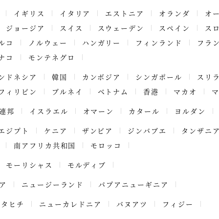
イギリス
イタリア
エストニア
オランダ
オ
ジョージア
スイス
スウェーデン
スペイン
ス
ルコ
ノルウェー
ハンガリー
フィンランド
フラ
ナコ
モンテネグロ
ンドネシア
韓国
カンボジア
シンガポール
スリ
フィリピン
ブルネイ
ベトナム
香港
マカオ
連邦
イスラエル
オマーン
カタール
ヨルダン
エジプト
ケニア
ザンビア
ジンバブエ
タンザニ
南アフリカ共和国
モロッコ
モーリシャス
モルディブ
ア
ニュージーランド
パプアニューギニア
タヒチ
ニューカレドニア
バヌアツ
フィジー