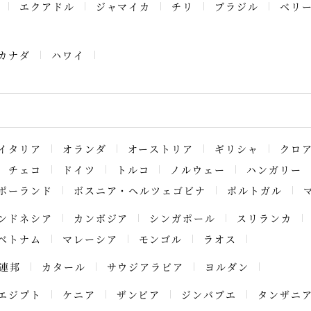
エクアドル
ジャマイカ
チリ
ブラジル
ベリ
カナダ
ハワイ
イタリア
オランダ
オーストリア
ギリシャ
クロ
チェコ
ドイツ
トルコ
ノルウェー
ハンガリー
ポーランド
ボスニア・ヘルツェゴビナ
ポルトガル
ンドネシア
カンボジア
シンガポール
スリランカ
ベトナム
マレーシア
モンゴル
ラオス
連邦
カタール
サウジアラビア
ヨルダン
エジプト
ケニア
ザンビア
ジンバブエ
タンザニ