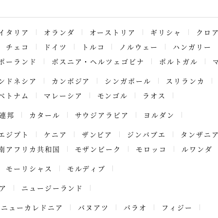
イタリア
オランダ
オーストリア
ギリシャ
クロ
チェコ
ドイツ
トルコ
ノルウェー
ハンガリー
ポーランド
ボスニア・ヘルツェゴビナ
ポルトガル
ンドネシア
カンボジア
シンガポール
スリランカ
ベトナム
マレーシア
モンゴル
ラオス
連邦
カタール
サウジアラビア
ヨルダン
エジプト
ケニア
ザンビア
ジンバブエ
タンザニ
南アフリカ共和国
モザンビーク
モロッコ
ルワンダ
モーリシャス
モルディブ
ア
ニュージーランド
ニューカレドニア
バヌアツ
パラオ
フィジー