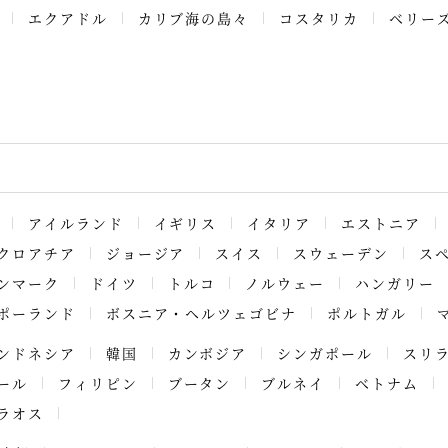
エクアドル
カリブ海の島々
コスタリカ
ベリー
アイルランド
イギリス
イタリア
エストニア
クロアチア
ジョージア
スイス
スウェーデン
ス
ンマーク
ドイツ
トルコ
ノルウェー
ハンガリー
ポーランド
ボスニア・ヘルツェゴビナ
ポルトガル
ンドネシア
韓国
カンボジア
シンガポール
スリ
ール
フィリピン
ブータン
ブルネイ
ベトナム
ラオス