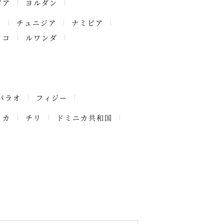
ビア
ヨルダン
ア
チュニジア
ナミビア
ッコ
ルワンダ
パラオ
フィジー
イカ
チリ
ドミニカ共和国