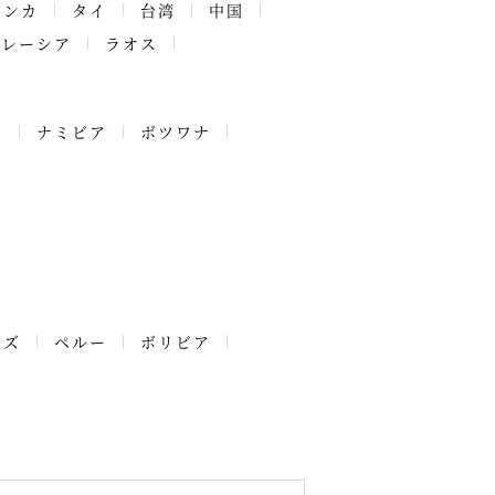
ランカ
タイ
台湾
中国
マレーシア
ラオス
ア
ナミビア
ボツワナ
ーズ
ペルー
ボリビア