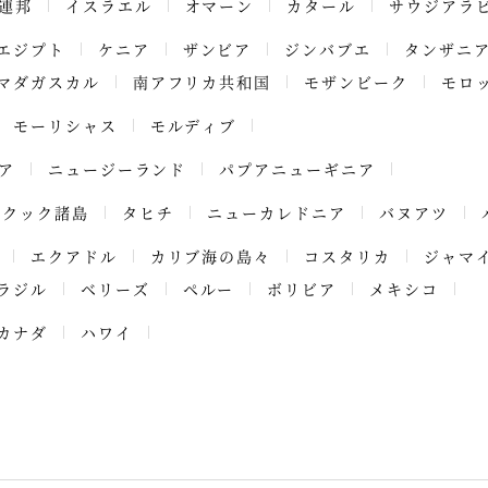
連邦
イスラエル
オマーン
カタール
サウジアラ
エジプト
ケニア
ザンビア
ジンバブエ
タンザニ
マダガスカル
南アフリカ共和国
モザンビーク
モロ
モーリシャス
モルディブ
ア
ニュージーランド
パプアニューギニア
クック諸島
タヒチ
ニューカレドニア
バヌアツ
エクアドル
カリブ海の島々
コスタリカ
ジャマ
ラジル
ベリーズ
ペルー
ボリビア
メキシコ
カナダ
ハワイ