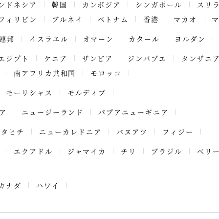
ンドネシア
韓国
カンボジア
シンガポール
スリ
フィリピン
ブルネイ
ベトナム
香港
マカオ
連邦
イスラエル
オマーン
カタール
ヨルダン
エジプト
ケニア
ザンビア
ジンバブエ
タンザニ
南アフリカ共和国
モロッコ
モーリシャス
モルディブ
ア
ニュージーランド
パプアニューギニア
タヒチ
ニューカレドニア
バヌアツ
フィジー
エクアドル
ジャマイカ
チリ
ブラジル
ベリ
カナダ
ハワイ