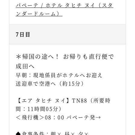
パペーテ / ホテル タヒチ ヌイ（スタ
ンダードルーム）
7日目
＊帰国の途へ！ お帰りも直行便で
成田へ
早朝：現地係員がホテルへお迎え
送迎車で空港へ（約15分）
【エア タヒチ ヌイ】TN88（所要時
間：11時間05分）
＜飛行機＞08：00 パペーテ発→
◆食事条件：朝× 昼× 夕×