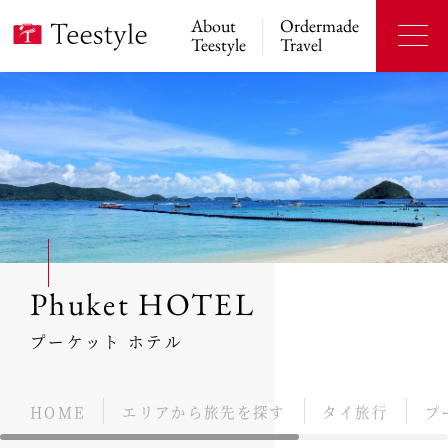
About
Ordermade
Teestyle
Travel
Phuket HOTEL
プーケット ホテル
HOME
エリアから旅先を探す
タイ旅行
プ