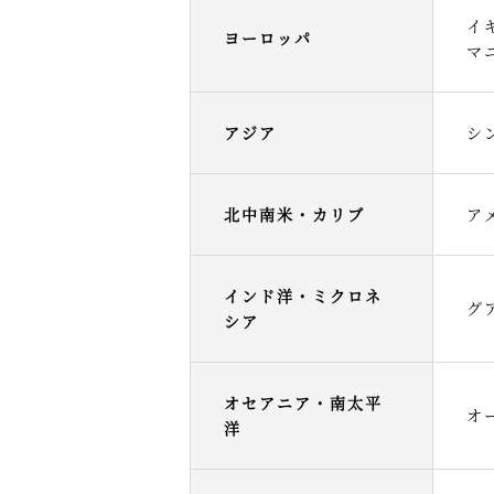
イ
ヨーロッパ
マ
アジア
シ
北中南米・カリブ
ア
インド洋・ミクロネ
グ
シア
オセアニア・南太平
オ
洋