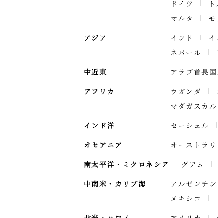
ドイツ
ト
マルタ
モ
アジア
インド
イ
ネパール
中近東
アラブ首長国
アフリカ
ウガンダ
マダガスカル
インド洋
セーシェル
オセアニア
オーストラリ
南太平洋・ミクロネシア
グアム
中南米・カリブ海
アルゼンチン
メキシコ
北米・ハワイ
アメリカ