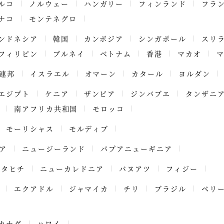
ルコ
ノルウェー
ハンガリー
フィンランド
フラ
ナコ
モンテネグロ
ンドネシア
韓国
カンボジア
シンガポール
スリ
フィリピン
ブルネイ
ベトナム
香港
マカオ
連邦
イスラエル
オマーン
カタール
ヨルダン
エジプト
ケニア
ザンビア
ジンバブエ
タンザニ
南アフリカ共和国
モロッコ
モーリシャス
モルディブ
ア
ニュージーランド
パプアニューギニア
タヒチ
ニューカレドニア
バヌアツ
フィジー
エクアドル
ジャマイカ
チリ
ブラジル
ベリ
カナダ
ハワイ