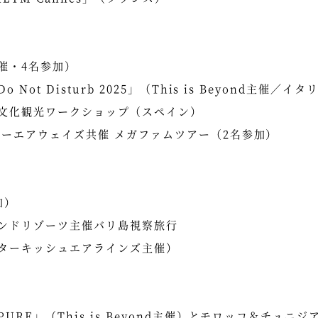
催・4名参加）
ot Disturb 2025」（This is Beyond主催／イタ
文化観光ワークショップ（スペイン）
ジーエアウェイズ共催 メガファムツアー（2名参加）
加）
ンドリゾーツ主催バリ島視察旅行
ターキッシュエアラインズ主催）
RE」（This is Beyond主催）とモロッコ＆チュニジ