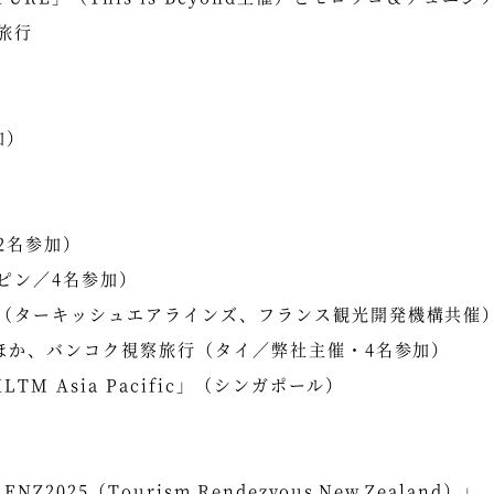
旅行
加）
2名参加）
ピン／4名参加）
（ターキッシュエアラインズ、フランス観光開発機構共催
クほか、バンコク視察旅行（タイ／弊社主催・4名参加）
M Asia Pacific」（シンガポール）
025（Tourism Rendezvous New Zealand）」