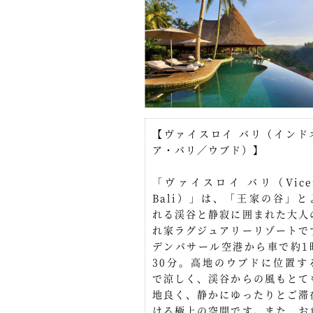
【ヴァイスロイ バリ（インド
ア・バリ／ウブド）】
「ヴァイスロイ バリ（Vicer
Bali）」は、「王家の谷」と
れる渓谷と静寂に囲まれた大人
れ家ラグジュアリーリゾートで
デンパサール空港から車で約1
30分。高地のウブドに位置す
で涼しく、渓谷からの風もとて
地良く、静かにゆったりとご滞
ける極上の空間です。また、お