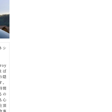
ネシ
oy
よば
の隠
す。
時間
るの
も心
在頂
食事