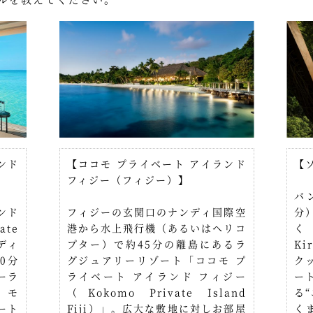
ンド
【ココモ プライベート アイランド
【
フィジー（フィジー）】
バ
ンド
フィジーの玄関口のナンディ国際空
分
te
港から水上飛行機（あるいはヘリコ
く
ルディ
プター）で約45分の離島にあるラ
K
0分
グジュアリーリゾート「ココモ プ
ク
ーラ
ライベート アイランド フィジー
ー
、モ
（Kokomo Private Island
る
ート
Fiji）」。広大な敷地に対しお部屋
く