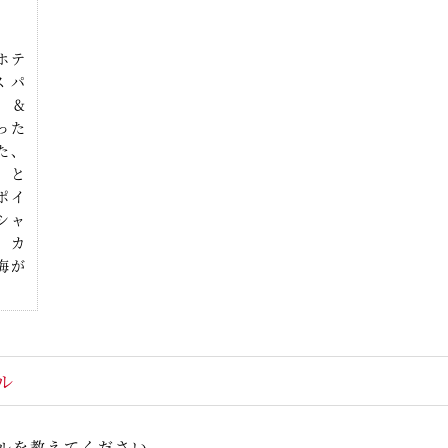
ホテ
スパ
t &
った
た、
」と
ポイ
シャ
、カ
海が
ル
ルを教えてください。