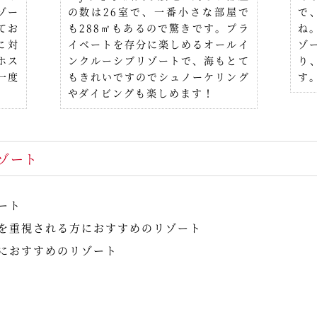
ゾー
の数は26室で、一番小さな部屋で
で
てお
も288㎡もあるので驚きです。プラ
ね
に対
イベートを存分に楽しめるオールイ
ゾ
ホス
ンクルーシブリゾートで、海もとて
り
一度
もきれいですのでシュノーケリング
す
やダイビングも楽しめます！
ゾート
ート
を重視される方におすすめのリゾート
におすすめのリゾート