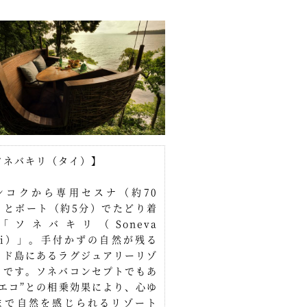
ソネバキリ（タイ）】
ンコクから専用セスナ（約70
）とボート（約5分）でたどり着
「ソネバキリ（Soneva
iri）」。手付かずの自然が残る
ッド島にあるラグジュアリーリゾ
トです。ソネバコンセプトでもあ
“エコ”との相乗効果により、心ゆ
まで自然を感じられるリゾート