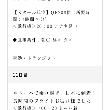
【カタール航空】QR208便（所要時
間：4時間20分）
＜飛行機＞20：00 アテネ発→
◆食事条件：朝〇 昼× 夕×
空港 / トランジット
11日目
＊ドーハで乗り継ぎ、日本に到着！
長時間のフライトお疲れ様でした
＜飛行機＞→00：20 ドーハ着