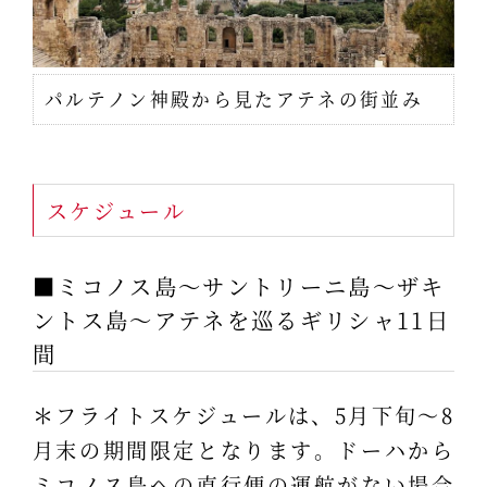
パルテノン神殿から見たアテネの街並み
スケジュール
■ミコノス島～サントリーニ島～ザキ
ントス島～アテネを巡るギリシャ11日
間
＊フライトスケジュールは、5月下旬～8
月末の期間限定となります。ドーハから
ミコノス島への直行便の運航がない場合