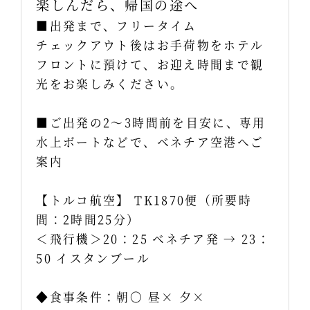
楽しんだら、帰国の途へ
■出発まで、フリータイム
チェックアウト後はお手荷物をホテル
フロントに預けて、お迎え時間まで観
光をお楽しみください。
■ご出発の2～3時間前を目安に、専用
水上ボートなどで、ベネチア空港へご
案内
【トルコ航空】 TK1870便（所要時
間：2時間25分）
＜飛行機＞20：25 ベネチア発 → 23：
50 イスタンブール
◆食事条件：朝〇 昼× 夕×