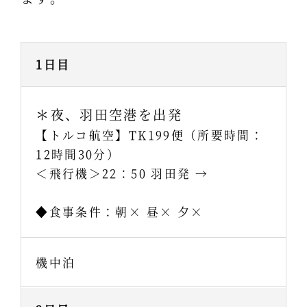
1日目
＊夜、羽田空港を出発
【トルコ航空】TK199便（所要時間：
12時間30分）
＜飛行機＞22：50 羽田発 →
◆食事条件：朝× 昼× 夕×
機中泊