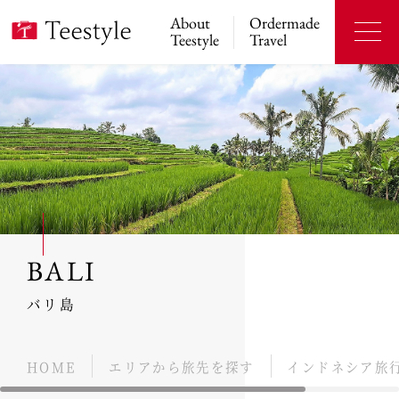
About
Ordermade
Teestyle
Travel
BALI
バリ島
HOME
エリアから旅先を探す
インドネシア旅