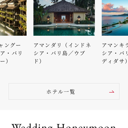
チャングー
アマンダリ（インドネ
アマンキ
ア・バリ
シア・バリ島／ウブ
シア・バ
ー）
ド）
ディダサ
ホテル一覧
Wedding Honeymoon