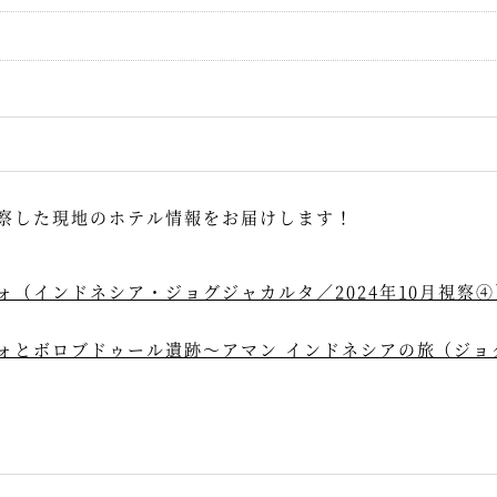
察した現地のホテル情報をお届けします！
（インドネシア・ジョグジャカルタ／2024年10月視察④
ォとボロブドゥール遺跡～アマン インドネシアの旅（ジョグ