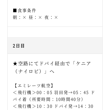
■食事条件
朝：× 昼：× 夜：×
2日目
★空路にてドバイ経由で「ケニア
（ナイロビ）」へ
【エミレーツ航空】
＜飛行機＞00：05 羽田発→05：45 ド
バイ着（所要時間：10時間40分）
＜飛行機＞10：30 ドバイ発→14：30