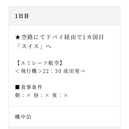
1日目
★空路にてドバイ経由で1カ国目
「スイス」へ
【エミレーツ航空】
＜飛行機＞22：30 成田発→
■食事条件
朝：× 昼：× 夜：×
機中泊