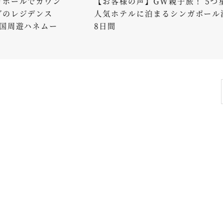
でカウン
【お客様の声】GW親子旅！ 5つ星の
デンス
人気ホテルに泊まるシンガポール満喫
ハネムー
8日間