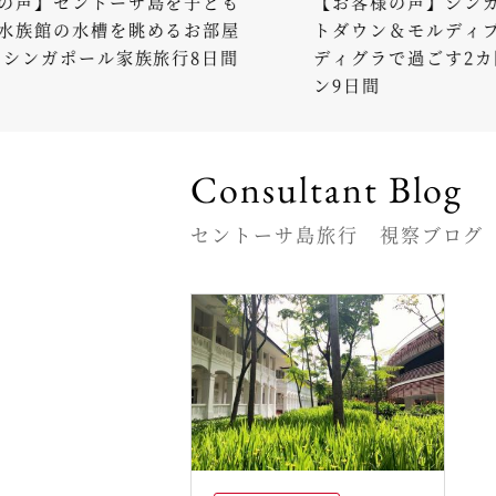
セントーサ島を子ども
【お客様の声】シンガポール
の水槽を眺めるお部屋
トダウン＆モルディブのレジ
ガポール家族旅行8日間
ディグラで過ごす2カ国周遊
ン9日間
Consultant Blog
セントーサ島旅行 視察ブログ