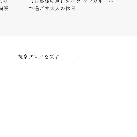
【お客様の声】カペラ シンガポール
【お客
で過ごす大人の休日
家族旅
視察ブログを探す