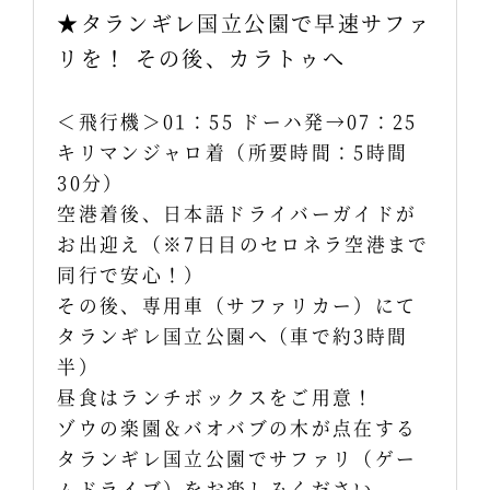
★タランギレ国立公園で早速サファ
リを！ その後、カラトゥへ
＜飛行機＞01：55 ドーハ発→07：25
キリマンジャロ着（所要時間：5時間
30分）
空港着後、日本語ドライバーガイドが
お出迎え（※7日目のセロネラ空港まで
同行で安心！）
その後、専用車（サファリカー）にて
タランギレ国立公園へ（車で約3時間
半）
昼食はランチボックスをご用意！
ゾウの楽園＆バオバブの木が点在する
タランギレ国立公園でサファリ（ゲー
ムドライブ）をお楽しみください