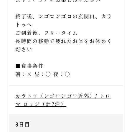
終了後、ンゴロンゴロの玄関口、カラ
トゥへ
ご到着後、フリータイム
長時間の移動で疲れたお体をお休めく
ださい
■食事条件
朝：× 昼：〇 夜：〇
カラトゥ（ンゴロンゴロ近郊）/ トロ
マ ロッジ（計2泊）
3日目