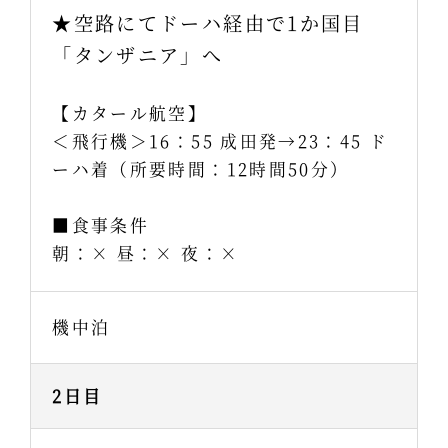
★空路にてドーハ経由で1か国目
「タンザニア」へ
【カタール航空】
＜飛行機＞16：55 成田発→23：45 ド
ーハ着（所要時間：12時間50分）
■食事条件
朝：× 昼：× 夜：×
機中泊
2日目