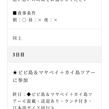
■食事条件
朝：○ 昼：× 夜：×
同上
3日目
★ピピ島＆マヤベイ＋カイ島ツアー
に参加
終日：◆ピピ島＆マヤベイ＋カイ島ツ
アー≪混載・送迎あり・ランチ付き・
日本語ガイド同行≫