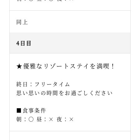
同上
4日目
★優雅なリゾートステイを満喫！
終日：フリータイム
思い思いの時間をお過ごしください
■食事条件
朝：○ 昼：× 夜：×