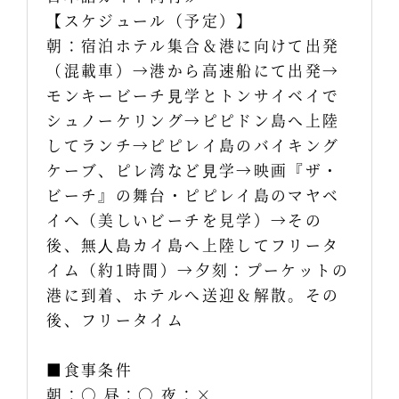
【スケジュール（予定）】
朝：宿泊ホテル集合＆港に向けて出発
（混載車）→港から高速船にて出発→
モンキービーチ⾒学とトンサイベイで
シュノーケリング→ピピドン島へ上陸
してランチ→ピピレイ島のバイキング
ケーブ、ピレ湾など⾒学→映画『ザ・
ビーチ』の舞台・ピピレイ島のマヤベ
イへ（美しいビーチを見学）→その
後、無⼈島カイ島へ上陸してフリータ
イム（約1時間）→夕刻：プーケットの
港に到着、ホテルへ送迎＆解散。その
後、フリータイム
■食事条件
朝：○ 昼：○ 夜：×