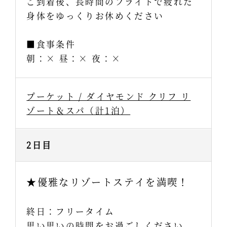
ご到着後、長時間のフライトで疲れた
身体をゆっくりお休めください
■食事条件
朝：× 昼：× 夜：×
プーケット / ダイヤモンド クリフ リ
ゾート＆スパ（計1泊）
2日目
★優雅なリゾートステイを満喫！
終日：フリータイム
思い思いの時間をお過ごしください