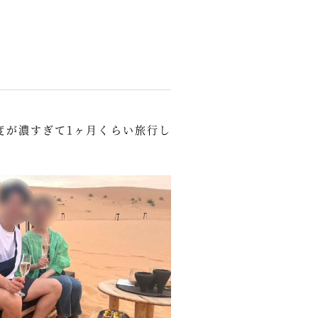
度が濃すぎて1ヶ月くらい旅行し
。