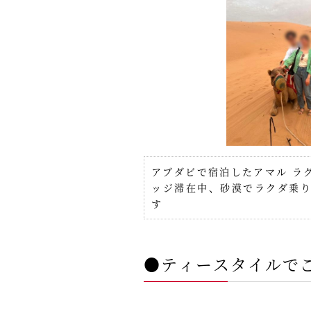
アブダビで宿泊したアマル ラグ
ッジ滞在中、砂漠でラクダ乗
す
●ティースタイルで