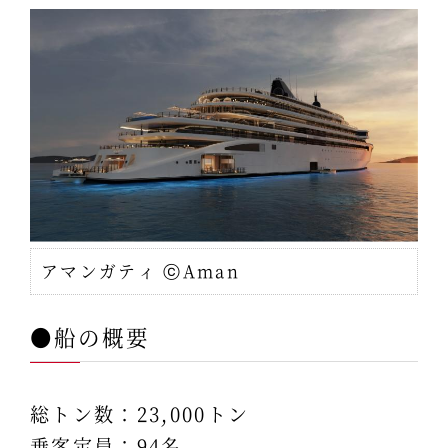
アマンガティ ⓒAman
●船の概要
総トン数：23,000トン
乗客定員：94名