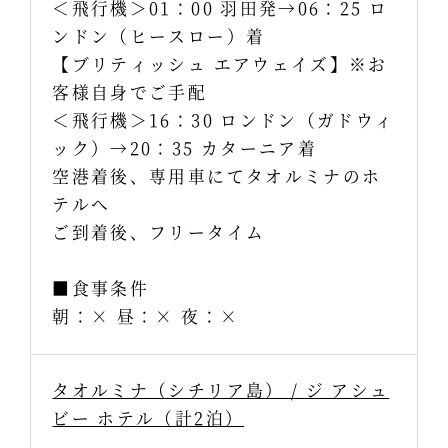
＜飛行機＞01：00 羽田発→06：25 ロ
ンドン（ヒースロー）着
【ブリティッシュ エアウェイズ】※お
客様自身でご手配
＜飛行機＞16：30 ロンドン（ガドウィ
ック）→20：35 カターニア着
空港着後、専用車にてタオルミナのホ
テルへ
ご到着後、フリータイム
■食事条件
朝：× 昼：× 夜：×
タオルミナ（シチリア島） / ジ アシュ
ビー ホテル（計2泊）