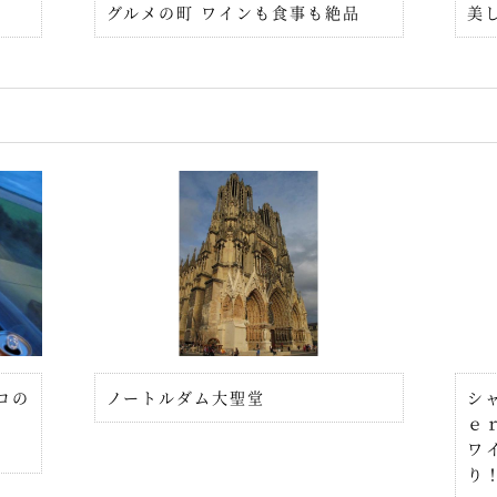
グルメの町 ワインも食事も絶品
美
ロの
ノートルダム大聖堂
シ
ｅ
ワ
り