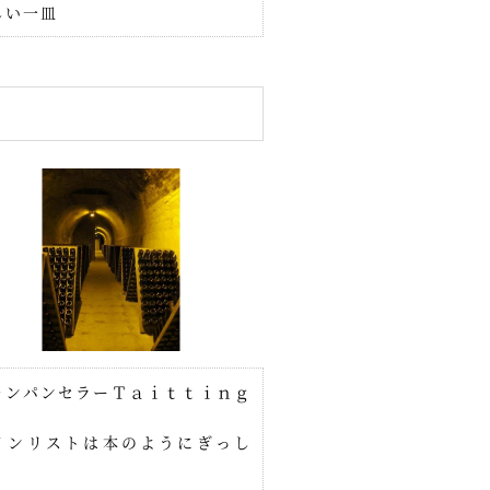
しい一皿
ャンパンセラーＴａｉｔｔｉｎｇ
ｒ
インリストは本のようにぎっし
！