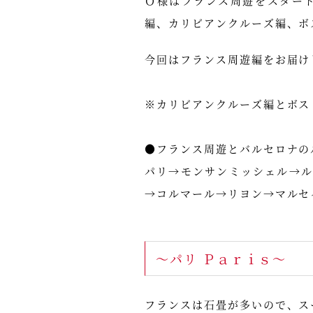
Ｏ様はフランス周遊をスター
編、カリビアンクルーズ編、ボ
今回はフランス周遊編をお届け
※カリビアンクルーズ編とボス
●フランス周遊とバルセロナの
パリ→モンサンミッシェル→
→コルマール→リヨン→マルセ
～パリ Ｐａｒｉｓ～
フランスは石畳が多いので、ス