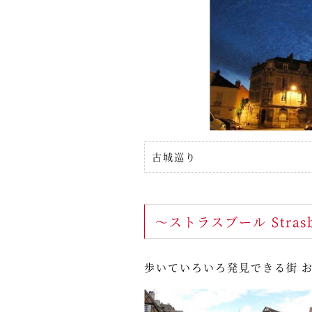
古城巡り
～ストラスブール Stras
歩いていろいろ発見できる街 