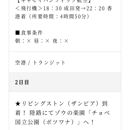
【キャセイパシフィック航空】
＜飛行機＞18：30 成田発→22：20 香
港着（所要時間：4時間50分）
■食事条件
朝：× 昼：× 夜：×
空港 / トランジット
2日目
★リビングストン（ザンビア）到
着！ 陸路にてゾウの楽園「チョベ
国立公園（ボツワナ）」へ！